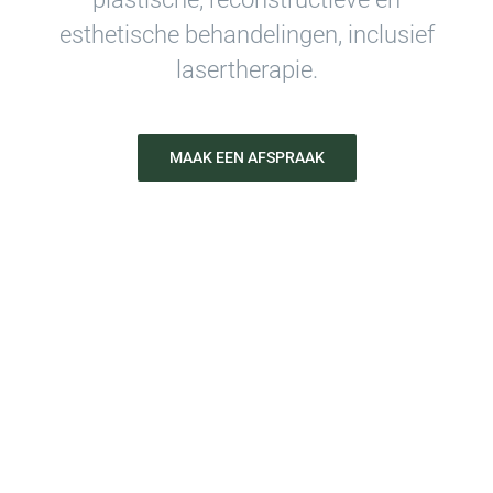
esthetische behandelingen, inclusief
lasertherapie.
MAAK EEN AFSPRAAK
Meer dan 15 jaar ervaring in
plastische chirurgie en esthetische
geneeskunde