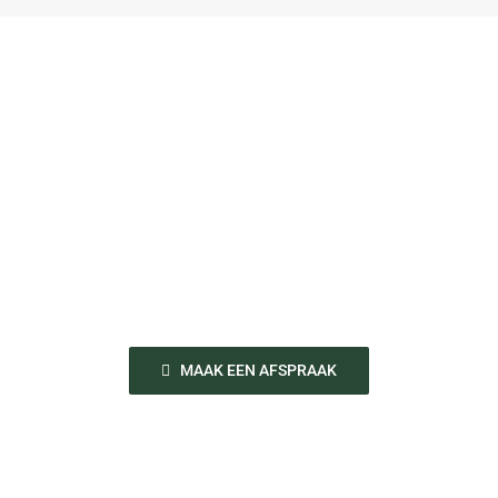
U bent onze
prioriteit.
MAAK EEN AFSPRAAK