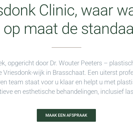
sdonk Clinic, waar 
 op maat de standaa
ek, opgericht door Dr. Wouter Peeters – plastisc
de Vriesdonk-wijk in Brasschaat. Een uiterst prof
en team staat voor u klaar en helpt u met plast
ieve en esthetische behandelingen, inclusief la
MAAK EEN AFSPRAAK