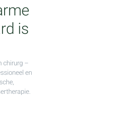
warme
rd is
h chirurg –
essioneel en
ische,
sertherapie.