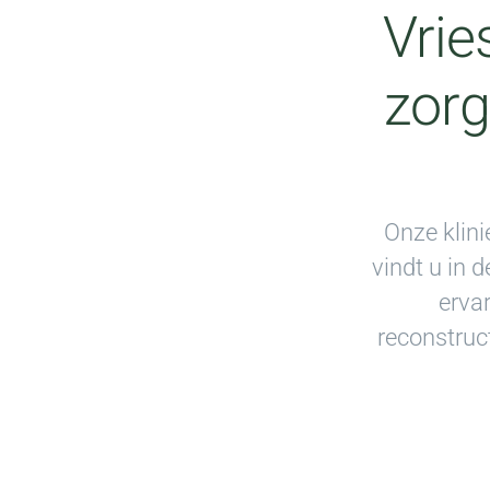
Vrie
zorg
Onze klini
vindt u in 
ervar
reconstruct