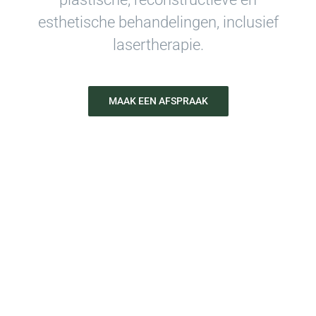
esthetische behandelingen, inclusief
lasertherapie.
MAAK EEN AFSPRAAK
Meer dan 15 jaar ervaring in
plastische chirurgie en esthetische
geneeskunde