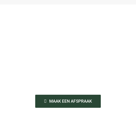
U bent onze
prioriteit.
MAAK EEN AFSPRAAK